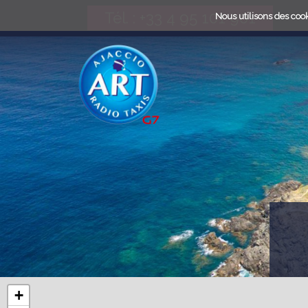
Tél. : +33 4 95 101 901
Nous utilisons des cook
BACK
LA FLOTTE
TAXI
+