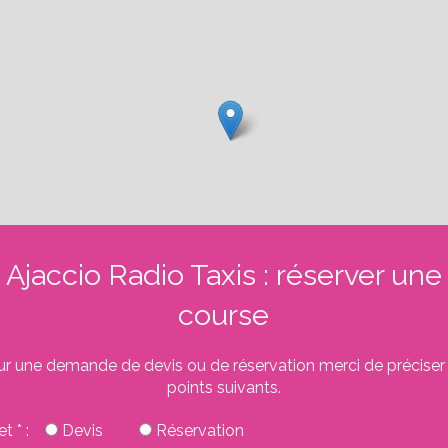
Ajaccio Radio Taxis : réserver une
course
ur une demande de devis ou de réservation merci de préciser 
points suivants.
et * :
Devis
Réservation