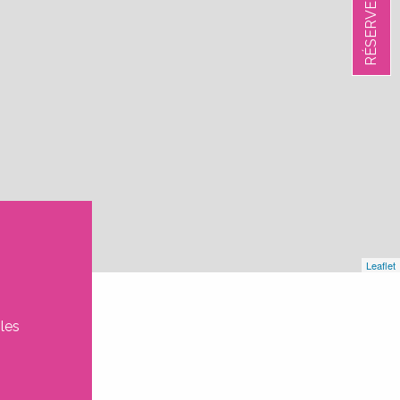
RÉSERVER
Leaflet
les